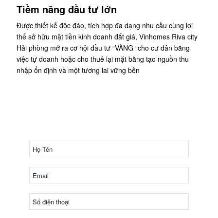
Tiềm năng đầu tư lớn
Được thiết kế độc đáo, tích hợp đa dạng nhu cầu cùng lợi
thế sở hữu mặt tiền kinh doanh đắt giá, Vinhomes Riva city
Hải phòng mở ra cơ hội đầu tư “VÀNG “cho cư dân bằng
việc tự doanh hoặc cho thuê lại mặt bằng tạo nguồn thu
nhập ổn định và một tương lai vững bền
ĐĂNG KÝ NHẬN CHÍNH SÁCH MỚI
NHẤT THE VENICE
HOTLINE: 0968 980 280