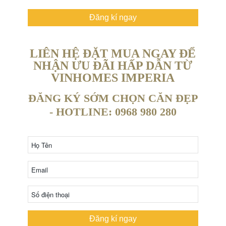
Đăng kí ngay
LIÊN HỆ ĐẶT MUA NGAY ĐỂ
NHẬN ƯU ĐÃI HẤP DẪN TỪ
VINHOMES IMPERIA
ĐĂNG KÝ SỚM CHỌN CĂN ĐẸP
- HOTLINE: 0968 980 280
Đăng kí ngay