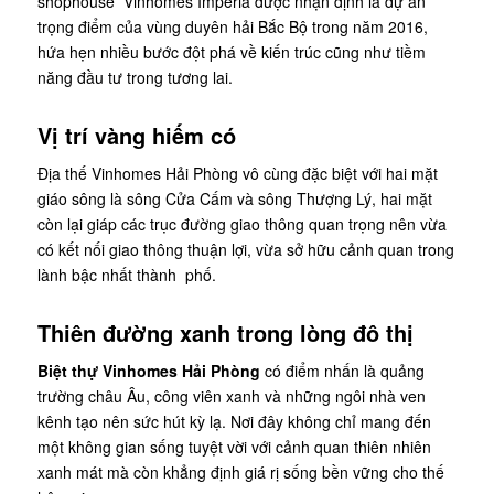
shophouse Vinhomes Imperia được nhận định là dự án
trọng điểm của vùng duyên hải Bắc Bộ trong năm 2016,
hứa hẹn nhiều bước đột phá về kiến trúc cũng như tiềm
năng đầu tư trong tương lai.
Vị trí vàng hiếm có
Địa thế Vinhomes Hải Phòng vô cùng đặc biệt với hai mặt
giáo sông là sông Cửa Cấm và sông Thượng Lý, hai mặt
còn lại giáp các trục đường giao thông quan trọng nên vừa
có kết nối giao thông thuận lợi, vừa sở hữu cảnh quan trong
lành bậc nhất thành phố.
Thiên đường xanh trong lòng đô thị
Biệt thự Vinhomes Hải Phòng
có điểm nhấn là quảng
trường châu Âu, công viên xanh và những ngôi nhà ven
kênh tạo nên sức hút kỳ lạ. Nơi đây không chỉ mang đến
một không gian sống tuyệt vời với cảnh quan thiên nhiên
xanh mát mà còn khẳng định giá rị sống bền vững cho thế