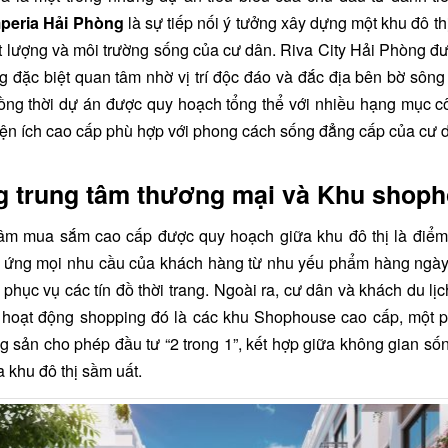
peria Hải Phòng
là sự tiếp nối ý tưởng xây dựng một khu đô th
t lượng và môi trường sống của cư dân. Riva City Hải Phòng đư
g đặc biệt quan tâm nhờ vị trí độc đáo và đắc địa bên bờ sôn
ồng thời dự án được quy hoạch tổng thể với nhiều hạng mục cô
iện ích cao cấp phù hợp với phong cách sống đẳng cấp của cư d
g trung tâm thương mại và Khu shop
tâm mua sắm cao cấp được quy hoạch giữa khu đô thị là điểm 
 ứng mọi nhu cầu của khách hàng từ nhu yếu phẩm hàng ngà
phục vụ các tín đồ thời trang. Ngoài ra, cư dân và khách du lị
 hoạt động shopping đó là các khu Shophouse cao cấp, một 
 sản cho phép đầu tư “2 trong 1”, kết hợp giữa không gian sốn
 khu đô thị sầm uất.