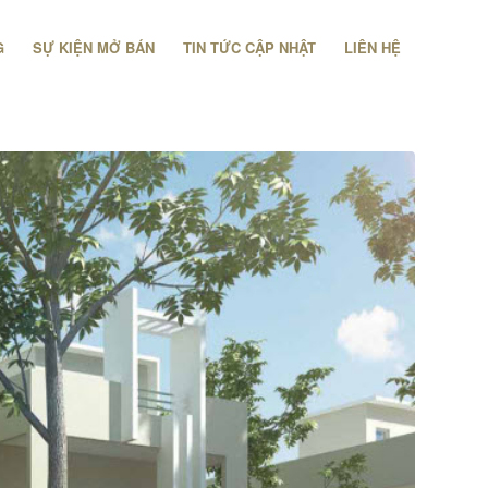
G
SỰ KIỆN MỞ BÁN
TIN TỨC CẬP NHẬT
LIÊN HỆ