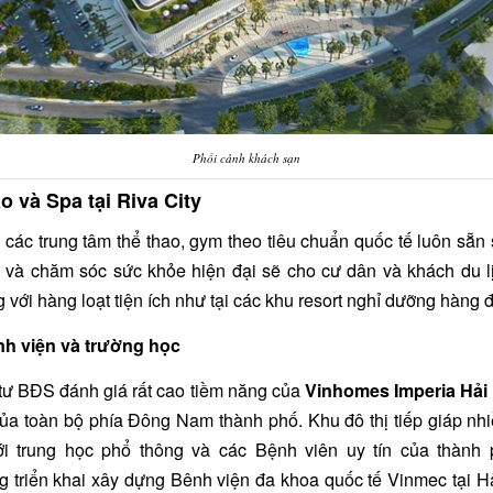
Phối cảnh khách sạn
o và Spa tại Riva City
 các trung tâm thể thao, gym theo tiêu chuẩn quốc tế luôn sẵn
 và chăm sóc sức khỏe hiện đại sẽ cho cư dân và khách du l
 với hàng loạt tiện ích như tại các khu resort nghỉ dưỡng hàng 
nh viện và trường học
tư BĐS đánh giá rất cao tiềm năng của
Vinhomes Imperia Hải
 của toàn bộ phía Đông Nam thành phố. Khu đô thị tiếp giáp nh
tới trung học phổ thông và các Bệnh viên uy tín của thành 
g triển khai xây dựng Bênh viện đa khoa quốc tế Vinmec tại H