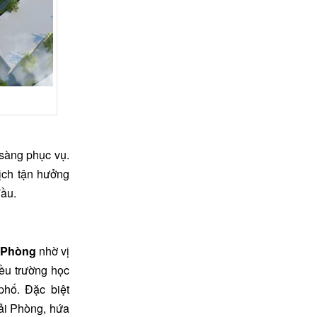
 sàng phục vụ.
ịch tận hưởng
đầu.
 Phòng
nhờ vị
iều trường học
phố. Đặc biệt
ải Phòng, hứa