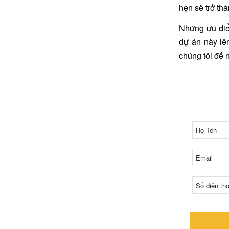
hẹn sẽ trở th
Những
ưu điể
dự án này lê
chúng tôi để n
ĐĂN