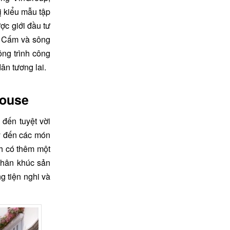
ị kiểu mẫu tập
ợc giới đầu tư
g Cấm và sông
ng trình công
ân tương lai.
house
đến tuyệt vời
y đến các món
ch có thêm một
phân khúc sản
g tiện nghi và