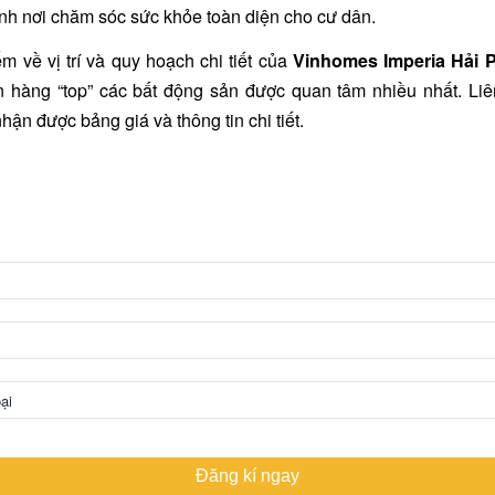
ành nơi chăm sóc sức khỏe toàn diện cho cư dân.
m về vị trí và quy hoạch chi tiết
của
Vinhomes Imperia Hải 
n hàng “top” các bất động sản được quan tâm nhiều nhất. Liê
hận được bảng giá và thông tin chi tiết.
G KÝ NHẬN CHÍNH SÁCH MỚI NHẤT THE VE
HOTLINE: 0968 980 280
Đăng kí ngay