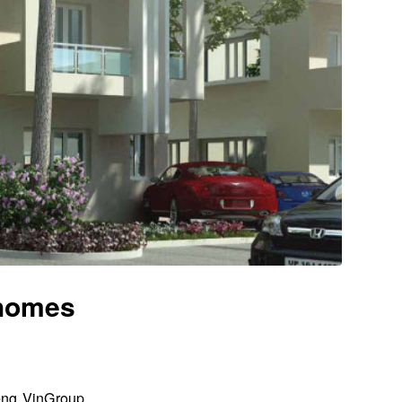
nhomes
ếng VinGroup,