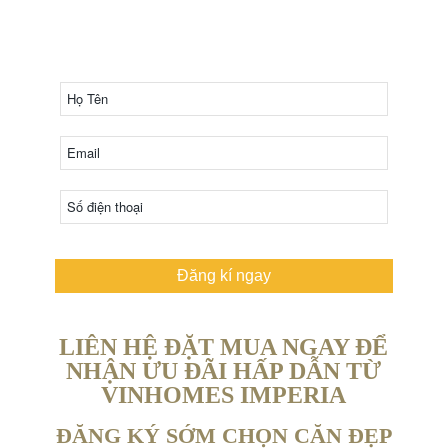
NHẤT THE VENICE
HOTLINE: 0968 980 280
Đăng kí ngay
LIÊN HỆ ĐẶT MUA NGAY ĐỂ
NHẬN ƯU ĐÃI HẤP DẪN TỪ
VINHOMES IMPERIA
ĐĂNG KÝ SỚM CHỌN CĂN ĐẸP