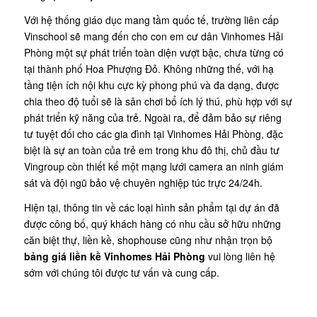
Với hệ thống giáo dục mang tầm quốc tế, trường liên cấp
Vinschool sẽ mang đến cho con em cư dân Vinhomes Hải
Phòng một sự phát triển toàn diện vượt bậc, chưa từng có
tại thành phố Hoa Phượng Đỏ. Không những thế, với hạ
tầng tiện ích nội khu cực kỳ phong phú và đa dạng, được
chia theo độ tuổi sẽ là sân chơi bổ ích lý thú, phù hợp với sự
phát triển kỹ năng của trẻ. Ngoài ra, để đảm bảo sự riêng
tư tuyệt đối cho các gia đình tại Vinhomes Hải Phòng, đặc
biệt là sự an toàn của trẻ em trong khu đô thị, chủ đầu tư
Vingroup còn thiết kế một mạng lưới camera an ninh giám
sát và đội ngũ bảo vệ chuyên nghiệp túc trực 24/24h.
Hiện tại, thông tin về các loại hình sản phẩm tại dự án đã
được công bố, quý khách hàng có nhu cầu sở hữu những
căn biệt thự, liền kề, shophouse cũng như nhận trọn bộ
bảng giá liền kề Vinhomes Hải Phòng
vui lòng liên hệ
sớm với chúng tôi được tư vấn và cung cấp.
ĐĂNG KÝ NHẬN CHÍNH SÁCH MỚI