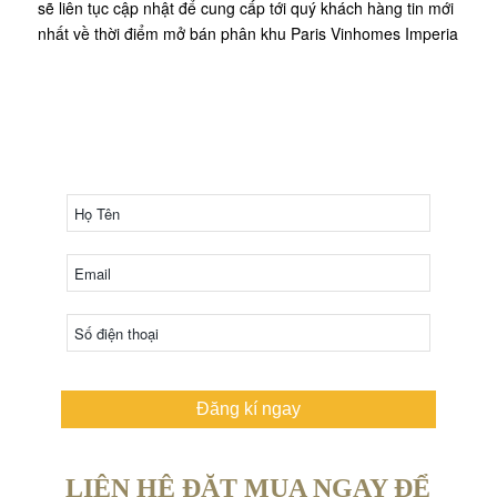
sẽ liên tục cập nhật để cung cấp tới quý khách hàng tin mới
nhất về thời điểm mở bán phân khu Paris Vinhomes Imperia
ĐĂNG KÝ NHẬN CHÍNH SÁCH MỚI
NHẤT THE VENICE
HOTLINE: 0968 980 280
Đăng kí ngay
LIÊN HỆ ĐẶT MUA NGAY ĐỂ