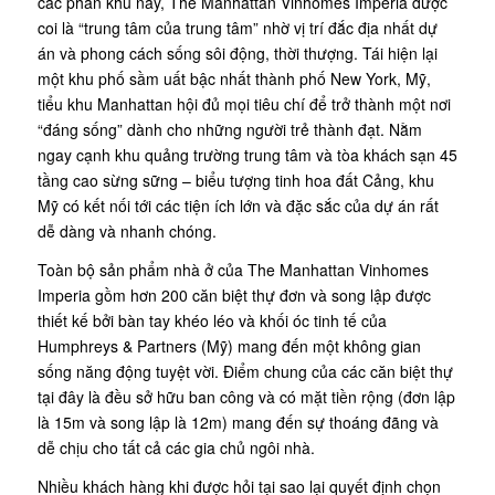
các phân khu này, The Manhattan Vinhomes Imperia được
coi là “trung tâm của trung tâm” nhờ vị trí đắc địa nhất dự
án và phong cách sống sôi động, thời thượng. Tái hiện lại
một khu phố sầm uất bậc nhất thành phố New York, Mỹ,
tiểu khu Manhattan hội đủ mọi tiêu chí để trở thành một nơi
“đáng sống” dành cho những người trẻ thành đạt. Nằm
ngay cạnh khu quảng trường trung tâm và tòa khách sạn 45
tầng cao sừng sững – biểu tượng tinh hoa đất Cảng, khu
Mỹ có kết nối tới các tiện ích lớn và đặc sắc của dự án rất
dễ dàng và nhanh chóng.
Toàn bộ sản phẩm nhà ở của The Manhattan Vinhomes
Imperia gồm hơn 200 căn biệt thự đơn và song lập được
thiết kế bởi bàn tay khéo léo và khối óc tinh tế của
Humphreys & Partners (Mỹ) mang đến một không gian
sống năng động tuyệt vời. Điểm chung của các căn biệt thự
tại đây là đều sở hữu ban công và có mặt tiền rộng (đơn lập
là 15m và song lập là 12m) mang đến sự thoáng đãng và
dễ chịu cho tất cả các gia chủ ngôi nhà.
Nhiều khách hàng khi được hỏi tại sao lại quyết định chọn