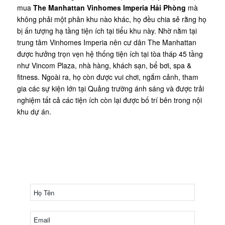
mua
The Manhattan Vinhomes Imperia Hải Phòng
mà
không phải một phân khu nào khác, họ đều chia sẻ rằng họ
bị ấn tượng hạ tầng tiện ích tại tiểu khu này. Nhờ nằm tại
trung tâm Vinhomes Imperia nên cư dân The Manhattan
được hưởng trọn vẹn hệ thống tiện ích tại tòa tháp 45 tầng
như Vincom Plaza, nhà hàng, khách sạn, bể bơi, spa &
fitness. Ngoài ra, họ còn được vui chơi, ngắm cảnh, tham
gia các sự kiện lớn tại Quảng trường ánh sáng và được trải
nghiệm tất cả các tiện ích còn lại được bố trí bên trong nội
khu dự án.
ĐĂNG KÝ NHẬN CHÍNH SÁCH MỚI
NHẤT THE VENICE
HOTLINE: 0968 980 280