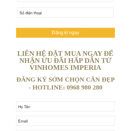
Đăng kí ngay
LIÊN HỆ ĐẶT MUA NGAY ĐỂ
NHẬN ƯU ĐÃI HẤP DẪN TỪ
VINHOMES IMPERIA
ĐĂNG KÝ SỚM CHỌN CĂN ĐẸP
- HOTLINE: 0968 980 280